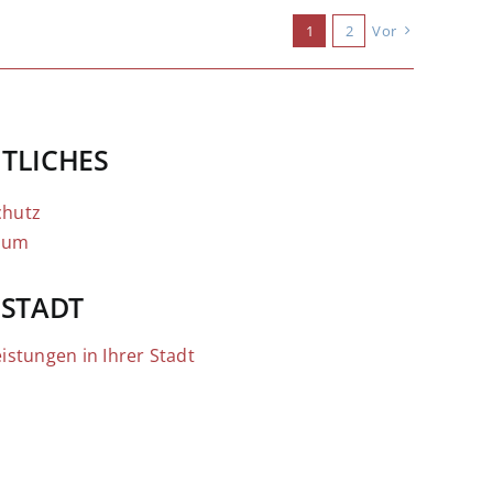
1
2
Vor
TLICHES
chutz
sum
 STADT
eistungen in Ihrer Stadt