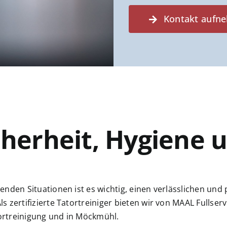
Kontakt aufn
cherheit, Hygiene 
dum zufrieden mit
Wir sind absolut begeistert von
 dieser
der Arbeit der Firma Maal
tenden Situationen ist es wichtig, einen verlässlichen und 
irma! Die Reinigung
Fullservice Unterhaltsreinigung!
ls zertifizierte Tatortreiniger bieten wir von MAAL Fullserv
ll, gründlich und
Von Anfang an lief alles genau
 durchgeführt.
so, wie besprochen. Die
ortreinigung und in Möckmühl.
Weiterlesen
ut war die
Pünktlichkeit des Teams war