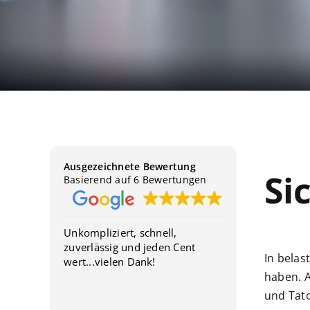
Ausgezeichnete Bewertung
Si
Basierend auf 6 Bewertungen
Unkompliziert, schnell,
Ich bin run
zuverlässig und jeden Cent
dem Service
In belas
te nett.
wert...vielen Dank!
Reinigungsf
haben. A
wurde schne
mit Sorgfalt
und Tat
Weiterlesen
Besonders g