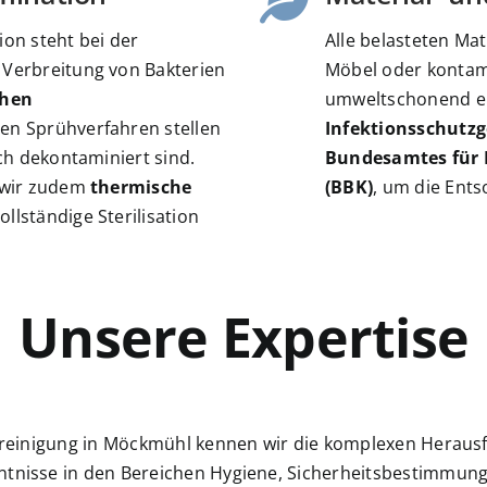
und freuen uns, auch in Zukunft
mit so einem zuverlässigen
ion steht bei der
Alle belasteten Mat
Partner zusammenzuarbeiten.
 Verbreitung von Bakterien
Möbel oder kontami
Vielen Dank für den großartigen
chen
umweltschonend en
Service!
en Sprühverfahren stellen
Infektionsschutzge
ich dekontaminiert sind.
Bundesamtes für
n wir zudem
thermische
(BBK)
, um die Ent
ollständige Sterilisation
Unsere Expertise
rtreinigung in Möckmühl kennen wir die komplexen Herausfo
ntnisse in den Bereichen Hygiene, Sicherheitsbestimmunge