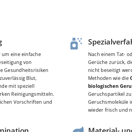
 Kommunikation.
vorbildlich, und auch die
Sezgin Gecekacan
Kujtim Qekaj
bruar 2025
5 Februar 2025
 zu meiner vollen
Freundlichkeit der Mitarbeiter
t erledigt. Absolut
verdient besondere Erwähnung
ert – ich werde die
– stets höflich, zuvorkommend
den Fall wieder
und professionell.
g
Spezialverfa
Die Sauberkeit nach der
Reinigung war beeindruckend.
Jeder Winkel wurde gründlich
r um eine einfache
Nach einem Tat- o
gereinigt, und es blieb nichts
eseitigung von
Gerüche zurück, d
dem Zufall überlassen. Es war
le Gesundheitsrisiken
nicht beseitigt we
sofort zu sehen, dass hier mit
zuverlässig Blut,
Methoden wie die
viel Sorgfalt und Liebe zum
Detail gearbeitet wird. Alle
de mit speziell
biologischen Geru
Absprachen wurden zu 100 %
rken Reinigungsmitteln.
Geruchspartikel zu
eingehalten, und das Ergebnis
zlichen Vorschriften und
Geruchsmoleküle in
hat unsere Erwartungen sogar
übertroffen.
wieder frisch und n
Wir können Maal Fullservice
wärmstens weiterempfehlen
mination
Material- u