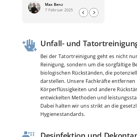
freundliche
Max Benz
7 Februar 2025
6 Fe
Alles wurde
Zufriedenhei
empfehlensw
Firma auf je
buchen!
Unfall- und Tatortreinigun
Viele Grüße
Bei der Tatortreinigung geht es nicht nu
Reinigung, sondern um die sorgfältige B
biologischen Rückständen, die potenziel
darstellen. Unsere Fachkräfte entfernen 
Körperflüssigkeiten und andere Rückstän
entwickelten Methoden und leistungssta
Dabei halten wir uns strikt an die geset
Hygienestandards.
Desinfektion und Dekonta