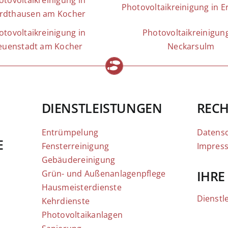
otovoltaikreinigung in
Photovoltaikreinigung in E
rdthausen am Kocher
otovoltaikreinigung in
Photovoltaikreinigung
euenstadt am Kocher
Neckarsulm
DIENSTLEISTUNGEN
RECH
Entrümpelung
Datens
E
Fensterreinigung
Impres
Gebäudereinigung
IHRE
Grün- und Außenanlagenpflege
Hausmeisterdienste
Dienstl
Kehrdienste
Photovoltaikanlagen