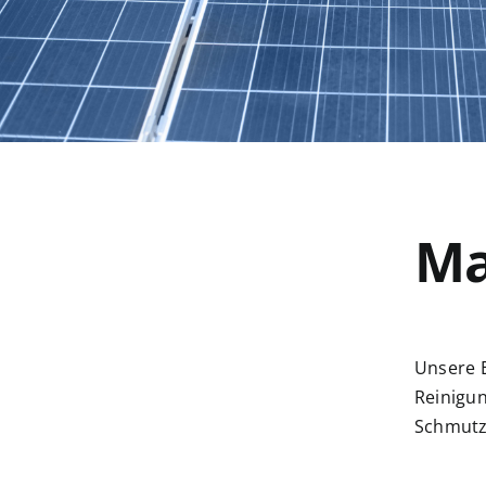
Ma
Unsere E
Reinigun
Schmutz,