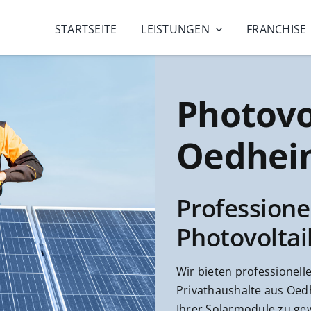
STARTSEITE
LEISTUNGEN
FRANCHISE
Photovo
Oedhei
Professione
Photovolta
Wir bieten professionel
Privathaushalte aus Oedh
Ihrer Solarmodule zu gew