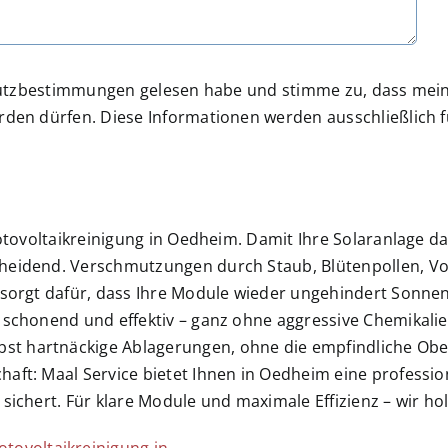
schutzbestimmungen gelesen habe und stimme zu, dass me
den dürfen. Diese Informationen werden ausschließlich f
otovoltaikreinigung in Oedheim. Damit Ihre Solaranlage dau
cheidend. Verschmutzungen durch Staub, Blütenpollen, V
g sorgt dafür, dass Ihre Module wieder ungehindert Sonn
ge schonend und effektiv – ganz ohne aggressive Chemika
t hartnäckige Ablagerungen, ohne die empfindliche Ober
aft: Maal Service bietet Ihnen in Oedheim eine profession
sichert. Für klare Module und maximale Effizienz – wir ho