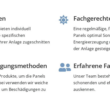
en
Fachgerecht
ieten individuell
Eine regelmäßige, f
e spezifischen
Panels optimal Son
hrer Anlage zugeschnitten
Energieerzeugung m
der Anlage gesteig
inigungsmethoden
Erfahrene F
Produkte, um die Panels
Unser Team besteht
bei verwenden wir weiche
schonenden und ef
n, um Beschädigungen zu
auskennen.